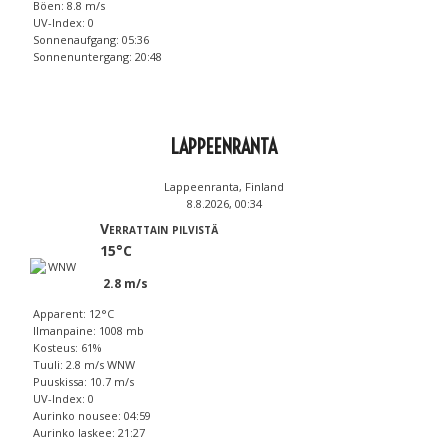
Böen: 8.8 m/s
UV-Index: 0
Sonnenaufgang: 05:36
Sonnenuntergang: 20:48
LAPPEENRANTA
Lappeenranta, Finland
8.8.2026, 00:34
Verrattain pilvistä
15°C
2.8 m/s
Apparent: 12°C
Ilmanpaine: 1008 mb
Kosteus: 61%
Tuuli: 2.8 m/s WNW
Puuskissa: 10.7 m/s
UV-Index: 0
Aurinko nousee: 04:59
Aurinko laskee: 21:27