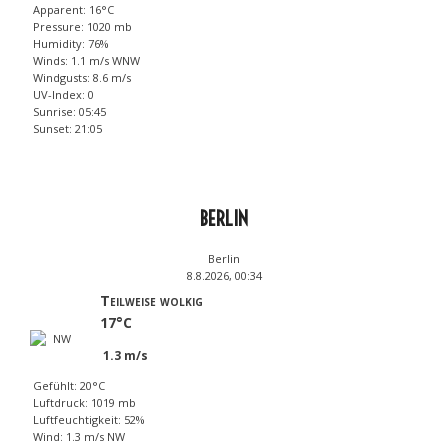
Apparent: 16°C
Pressure: 1020 mb
Humidity: 76%
Winds: 1.1 m/s WNW
Windgusts: 8.6 m/s
UV-Index: 0
Sunrise: 05:45
Sunset: 21:05
BERLIN
Berlin
8.8.2026, 00:34
Teilweise wolkig
17°C
1.3 m/s
Gefühlt: 20°C
Luftdruck: 1019 mb
Luftfeuchtigkeit: 52%
Wind: 1.3 m/s NW