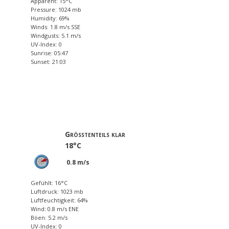
Apparent: 15°C
Pressure: 1024 mb
Humidity: 69%
Winds: 1.8 m/s SSE
Windgusts: 5.1 m/s
UV-Index: 0
Sunrise: 05:47
Sunset: 21:03
Größtenteils klar
18°C
0.8 m/s
Gefühlt: 16°C
Luftdruck: 1023 mb
Luftfeuchtigkeit: 64%
Wind: 0.8 m/s ENE
Böen: 5.2 m/s
UV-Index: 0