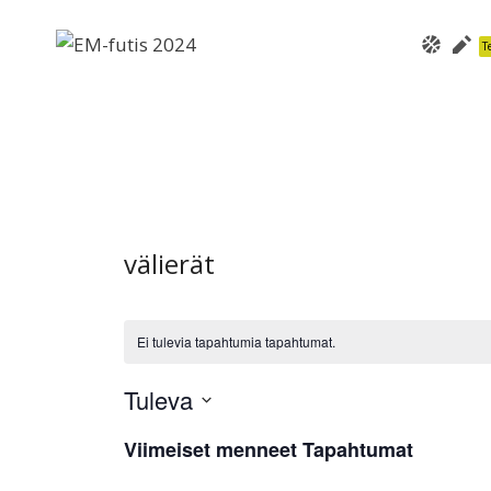
Siirry
sisältöön
Te
välierät
Ei tulevia tapahtumia tapahtumat.
Tuleva
Valitse
Viimeiset menneet Tapahtumat
List
päivä.