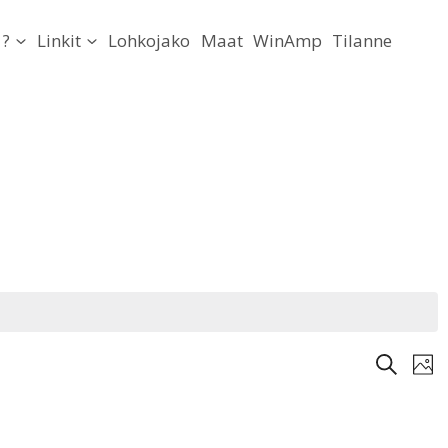
?
Linkit
Lohkojako
Maat
WinAmp
Tilanne
Tapaht
Ta
Etsi
Kuv
Vi
Etsi
Na