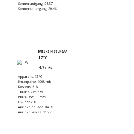
Sonnenaufgang: 05:37
Sonnenuntergang: 20:46
Melkein selkeää
17°C
4.7 m/s
Apparent: 12°C
Ilmanpaine: 1008 mb
Kosteus: 61%
Tuuli: 4.7 m/s W
Puuskissa: 10 m/s
UV-Index: 0
Aurinko nousee: 04:59
Aurinko laskee: 21:27