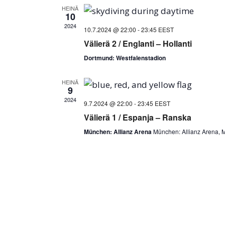
of
HEINÄ
10
events
2024
10.7.2024 @ 22:00
-
23:45
EEST
Välierä 2 / Englanti – Hollanti
in
Dortmund: Westfalenstadion
Photo
HEINÄ
View
9
2024
9.7.2024 @ 22:00
-
23:45
EEST
Välierä 1 / Espanja – Ranska
München: Allianz Arena
München: Allianz Arena,