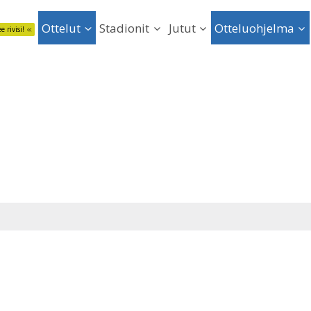
Ottelut
Stadionit
Jutut
Otteluohjelma
e rivisi!