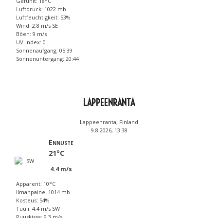
Gefühlt: 18°C
Luftdruck: 1022 mb
Luftfeuchtigkeit: 53%
Wind: 2.8 m/s SE
Böen: 9 m/s
UV-Index: 0
Sonnenaufgang: 05:39
Sonnenuntergang: 20:44
LAPPEENRANTA
Lappeenranta, Finland
9.8.2026, 13:38
Ennuste
21°C
4.4 m/s
Apparent: 10°C
Ilmanpaine: 1014 mb
Kosteus: 54%
Tuuli: 4.4 m/s SW
Puuskissa: 9.3 m/s