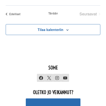
Valitse
päivä.
Tänään
Seuraavat
Tapahtumat
Edelliset
Tapahtuma
Tilaa kalenteriin
SOME
OLETKO JO VEIKANNUT?
Tee oma veikkausrivisi