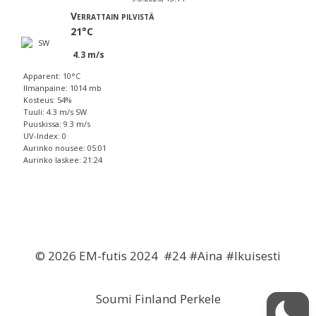
Verrattain pilvistä
21°C
4.3 m/s
Apparent: 10°C
Ilmanpaine: 1014 mb
Kosteus: 54%
Tuuli: 4.3 m/s SW
Puuskissa: 9.3 m/s
UV-Index: 0
Aurinko nousee: 05:01
Aurinko laskee: 21:24
© 2026 EM-futis 2024 #24 #Aina #Ikuisesti
Soumi Finland Perkele