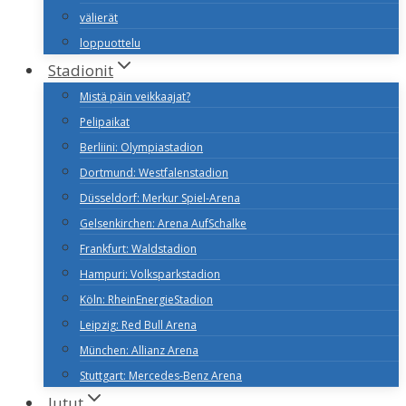
välierät
loppuottelu
Stadionit
Mistä päin veikkaajat?
Pelipaikat
Berliini: Olympiastadion
Dortmund: Westfalenstadion
Düsseldorf: Merkur Spiel-Arena
Gelsenkirchen: Arena AufSchalke
Frankfurt: Waldstadion
Hampuri: Volksparkstadion
Köln: RheinEnergieStadion
Leipzig: Red Bull Arena
München: Allianz Arena
Stuttgart: Mercedes-Benz Arena
Jutut