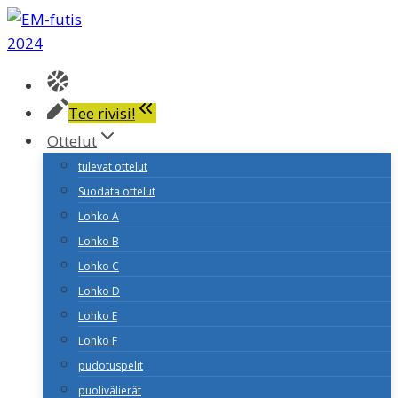
Siirry
sisältöön
Tee rivisi!
Ottelut
tulevat ottelut
Suodata ottelut
Lohko A
Lohko B
Lohko C
Lohko D
Lohko E
Lohko F
pudotuspelit
puolivälierät