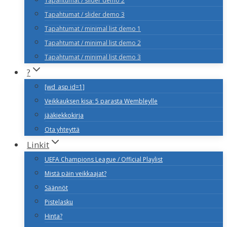
Tapahtumat / slider demo 2
Tapahtumat / slider demo 3
Tapahtumat / minimal list demo 1
Tapahtumat / minimal list demo 2
Tapahtumat / minimal list demo 3
?
[wd_asp id=1]
Veikkauksen kisa: 5 parasta Wembleylle
jääkiekkokirja
Ota yhteyttä
Linkit
UEFA Champions League / Official Playlist
Mistä päin veikkaajat?
Säännöt
Pistelasku
Hinta?