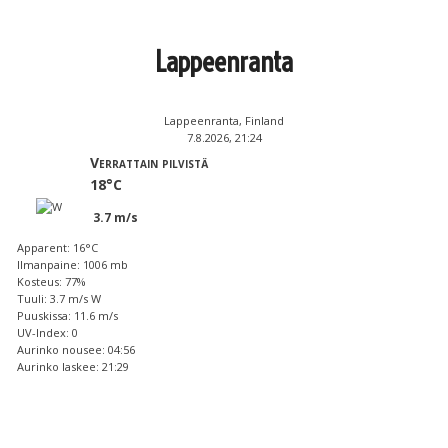
Lappeenranta
Lappeenranta, Finland
7.8.2026, 21:24
Verrattain pilvistä
18°C
3.7 m/s
Apparent: 16°C
Ilmanpaine: 1006 mb
Kosteus: 77%
Tuuli: 3.7 m/s W
Puuskissa: 11.6 m/s
UV-Index: 0
Aurinko nousee: 04:56
Aurinko laskee: 21:29