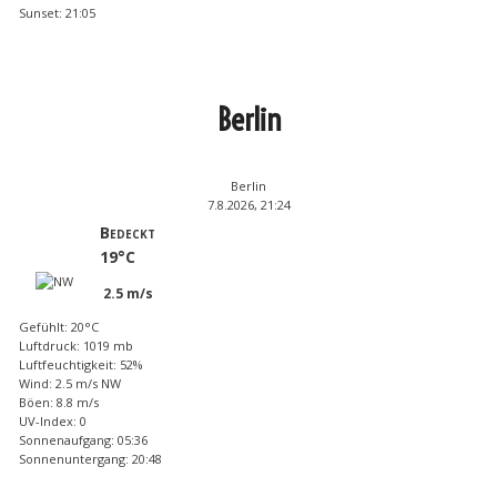
Sunset: 21:05
Berlin
Berlin
7.8.2026, 21:24
Bedeckt
19°C
2.5 m/s
Gefühlt: 20°C
Luftdruck: 1019 mb
Luftfeuchtigkeit: 52%
Wind: 2.5 m/s NW
Böen: 8.8 m/s
UV-Index: 0
Sonnenaufgang: 05:36
Sonnenuntergang: 20:48