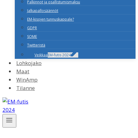
Palkinnot ja osallistumismaksu
Jalkapallosäännöt
EM-kisojen tunnuskappale?
GDPR
SOME
Twitteristä
Veikkaa
EM-futis 2024
Lohkojako
Maat
WinAmp
Tilanne