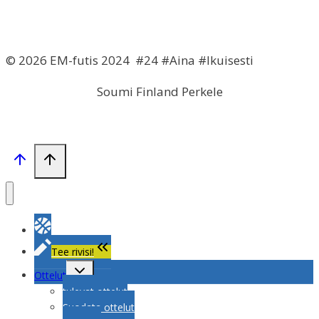
© 2026 EM-futis 2024 #24 #Aina #Ikuisesti
Soumi Finland Perkele
Tee rivisi!
Toggle
Ottelut
child
menu
tulevat ottelut
Suodata ottelut