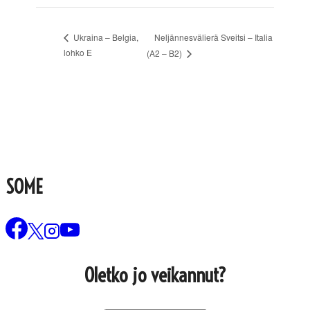
Neljännesvälierä Sveitsi – Italia
Ukraina – Belgia,
lohko E
(A2 – B2)
SOME
Oletko jo veikannut?