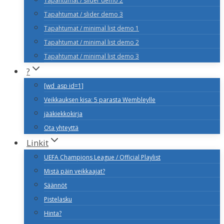
Tapahtumat / slider demo 2
Tapahtumat / slider demo 3
Tapahtumat / minimal list demo 1
Tapahtumat / minimal list demo 2
Tapahtumat / minimal list demo 3
?
[wd_asp id=1]
Veikkauksen kisa: 5 parasta Wembleylle
jääkiekkokirja
Ota yhteyttä
Linkit
UEFA Champions League / Official Playlist
Mistä päin veikkaajat?
Säännöt
Pistelasku
Hinta?