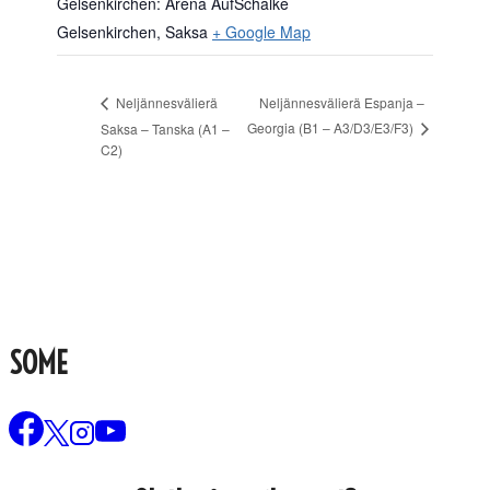
Gelsenkirchen: Arena AufSchalke
Gelsenkirchen
,
Saksa
+ Google Map
Neljännesvälierä Espanja –
Neljännesvälierä
Georgia (B1 – A3/D3/E3/F3)
Saksa – Tanska (A1 –
C2)
SOME