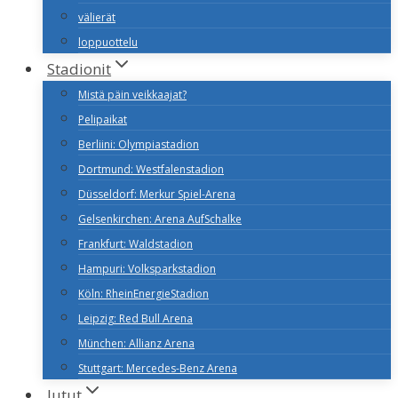
välierät
loppuottelu
Stadionit
Mistä päin veikkaajat?
Pelipaikat
Berliini: Olympiastadion
Dortmund: Westfalenstadion
Düsseldorf: Merkur Spiel-Arena
Gelsenkirchen: Arena AufSchalke
Frankfurt: Waldstadion
Hampuri: Volksparkstadion
Köln: RheinEnergieStadion
Leipzig: Red Bull Arena
München: Allianz Arena
Stuttgart: Mercedes-Benz Arena
Jutut