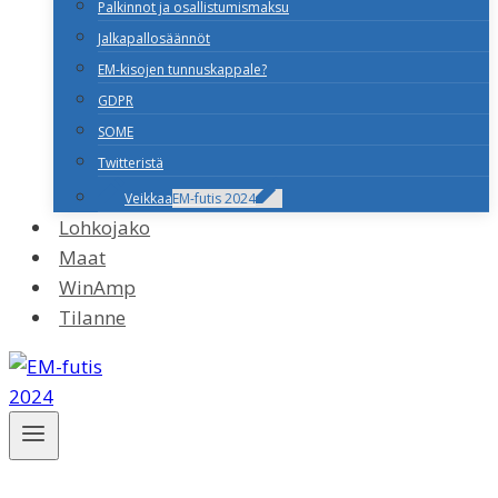
Palkinnot ja osallistumismaksu
Jalkapallosäännöt
EM-kisojen tunnuskappale?
GDPR
SOME
Twitteristä
Veikkaa
EM-futis 2024
Lohkojako
Maat
WinAmp
Tilanne