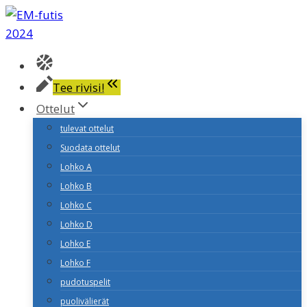
Siirry
sisältöön
Tee rivisi!
Ottelut
tulevat ottelut
Suodata ottelut
Lohko A
Lohko B
Lohko C
Lohko D
Lohko E
Lohko F
pudotuspelit
puolivälierät