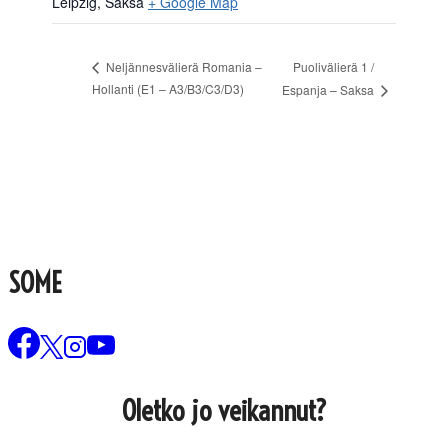
Leipzig
,
Saksa
+ Google Map
Puolivälierä 1 /
Neljännesvälierä Romania –
Hollanti (E1 – A3/B3/C3/D3)
Espanja – Saksa
SOME
Oletko jo veikannut?