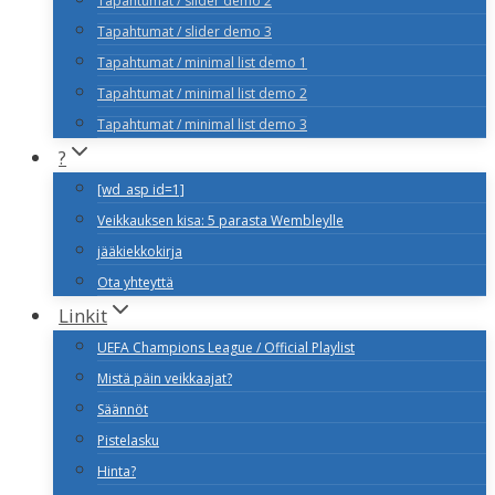
Tapahtumat / slider demo 2
Tapahtumat / slider demo 3
Tapahtumat / minimal list demo 1
Tapahtumat / minimal list demo 2
Tapahtumat / minimal list demo 3
?
[wd_asp id=1]
Veikkauksen kisa: 5 parasta Wembleylle
jääkiekkokirja
Ota yhteyttä
Linkit
UEFA Champions League / Official Playlist
Mistä päin veikkaajat?
Säännöt
Pistelasku
Hinta?