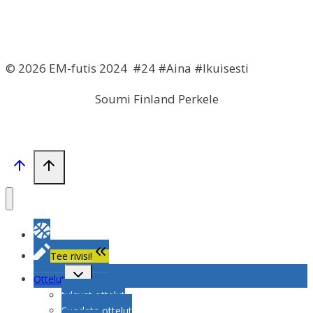
© 2026 EM-futis 2024 #24 #Aina #Ikuisesti
Soumi Finland Perkele
Tee rivisi!
Toggle
Ottelut
child
menu
tulevat ottelut
Suodata ottelut