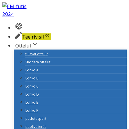
Siirry
sisältöön
Tee rivisi!
Ottelut
tulevat ottelut
Suodata ottelut
Lohko A
Lohko B
Lohko C
Lohko D
Lohko E
Lohko F
pudotuspelit
puolivälierät