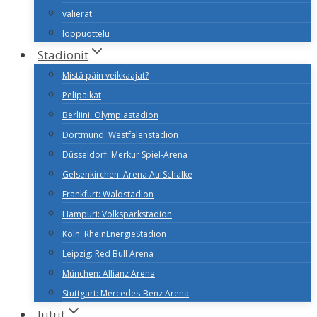
välierät
loppuottelu
Stadionit
Mistä päin veikkaajat?
Pelipaikat
Berliini: Olympiastadion
Dortmund: Westfalenstadion
Düsseldorf: Merkur Spiel-Arena
Gelsenkirchen: Arena AufSchalke
Frankfurt: Waldstadion
Hampuri: Volksparkstadion
Köln: RheinEnergieStadion
Leipzig: Red Bull Arena
München: Allianz Arena
Stuttgart: Mercedes-Benz Arena
Jutut