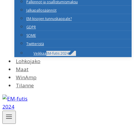
Palkinnot ja osallistumismaksu
Jalkapallosäännöt
EM-kisojen tunnuskappale?
GDPR
SOME
Twitteristä
Veikkaa
EM-futis 2024
Lohkojako
Maat
WinAmp
Tilanne