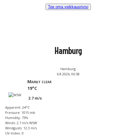
Tee oma veikkausrivisi
Hamburg
Hamburg
6.8.2026, 06:58
Mainly clear
19°C
2.7 m/s
Apparent: 24°C
Pressure: 1015 mb
Humidity: 73%
Winds: 2.7 m/s WSW
Windgusts: 12.3 m/s
UV-Index: 0