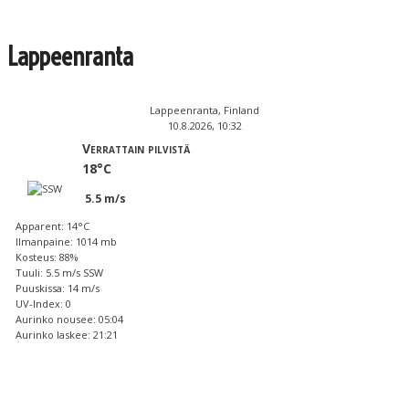
Lappeenranta
Lappeenranta, Finland
10.8.2026, 10:32
Verrattain pilvistä
18°C
5.5 m/s
Apparent: 14°C
Ilmanpaine: 1014 mb
Kosteus: 88%
Tuuli: 5.5 m/s SSW
Puuskissa: 14 m/s
UV-Index: 0
Aurinko nousee: 05:04
Aurinko laskee: 21:21