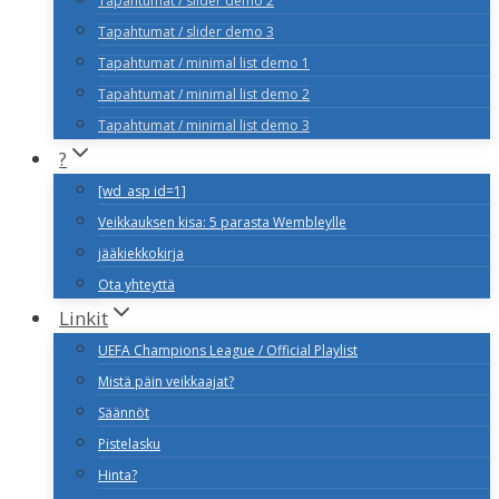
Tapahtumat / slider demo 2
Tapahtumat / slider demo 3
Tapahtumat / minimal list demo 1
Tapahtumat / minimal list demo 2
Tapahtumat / minimal list demo 3
?
[wd_asp id=1]
Veikkauksen kisa: 5 parasta Wembleylle
jääkiekkokirja
Ota yhteyttä
Linkit
UEFA Champions League / Official Playlist
Mistä päin veikkaajat?
Säännöt
Pistelasku
Hinta?