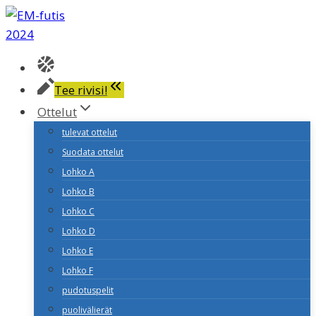
Siirry
sisältöön
Tee rivisi!
Ottelut
tulevat ottelut
Suodata ottelut
Lohko A
Lohko B
Lohko C
Lohko D
Lohko E
Lohko F
pudotuspelit
puolivälierät