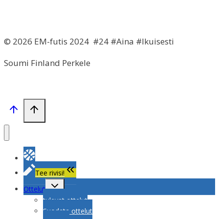
© 2026 EM-futis 2024 #24 #Aina #Ikuisesti
Soumi Finland Perkele
Tee rivisi!
Toggle
Ottelut
child
menu
tulevat ottelut
Suodata ottelut