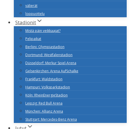
välierät
loppuottelu
Stadionit
Mistä päin veikkaajat?
Pelipaikat
Berliini: Olympiastadion
Dortmund: Westfalenstadion
Düsseldorf: Merkur Spiel-Arena
Gelsenkirchen: Arena AufSchalke
Frankfurt: Waldstadion
Hampuri: Volksparkstadion
Köln: RheinEnergieStadion
Leipzig: Red Bull Arena
München: Allianz Arena
Stuttgart: Mercedes-Benz Arena
Jutut