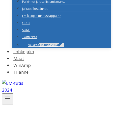
Palkinnot ja osallistumismaksu
Jalkapallosäännöt
EM-kisojen tunnuskappale?
GDPR
SOME
Twitteristä
Veikkaa
EM-futis 2024
Lohkojako
Maat
WinAmp
Tilanne