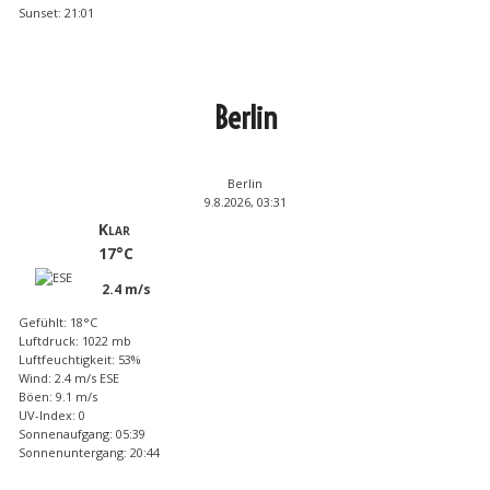
Sunset: 21:01
Berlin
Berlin
9.8.2026, 03:31
Klar
17°C
2.4 m/s
Gefühlt: 18°C
Luftdruck: 1022 mb
Luftfeuchtigkeit: 53%
Wind: 2.4 m/s ESE
Böen: 9.1 m/s
UV-Index: 0
Sonnenaufgang: 05:39
Sonnenuntergang: 20:44