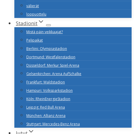
välierät
loppuottelu
Stadionit
Mistä päin veikkaajat?
Pelipaikat
Berliini: Olympiastadion
Dortmund: Westfalenstadion
Düsseldorf: Merkur Spiel-Arena
Gelsenkirchen: Arena AufSchalke
Frankfurt: Waldstadion
Hampuri: Volksparkstadion
Köln: RheinEnergieStadion
Leipzig: Red Bull Arena
München: Allianz Arena
Stuttgart: Mercedes-Benz Arena
Jutut