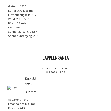
Gefühlt: 16°C
Luftdruck: 1023 mb
Luftfeuchtigkeit: 64%
Wind: 2.2 m/s ESE
Böen: 5.2 m/s
UV-Index: 0
Sonnenaufgang: 05:37
Sonnenuntergang: 20:46
LAPPEENRANTA
Lappeenranta, Finland
8.8.2026, 18:55
Selkeää
19°C
4.2 m/s
Apparent: 12°C
Ilmanpaine: 1008 mb
Kosteus: 61%