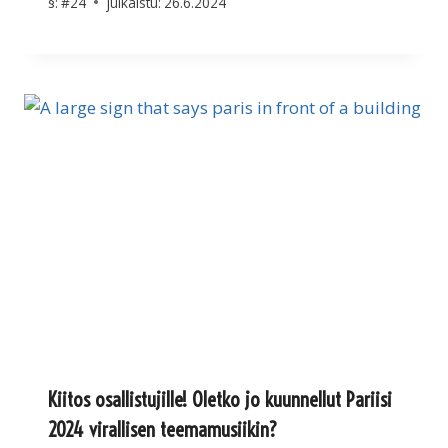
§:
#24
julkaistu:
26.6.2024
Kiitos osallistujille! Oletko jo kuunnellut Pariisi
2024 virallisen teemamusiikin?