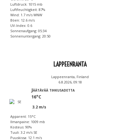
Luftdruck: 1015 mb
Luftfeuchtigkeit: 87%
Wind: 1.7 m/s WNW
Böen: 12.6 m/s
UV-Index: 0.6
Sonnenaufgang: 05:34
Sonnenuntergang: 20:50
LAPPEENRANTA
Lappeenranta, Finland
6.8.2026, 09:18
Jäätävää tihkusadetta
16°C
3.2 m/s
Apparent: 15°C
Ilmanpaine: 1009 mb
Kosteus: 90%
Tuuli: 3.2 m/s SE
Puuskissa: 12.1 m/s