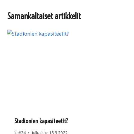
Samankaltaiset artikkelit
Stadionien kapasiteetit?
§:
#24
julkaistu:
15.3.2022