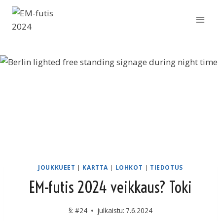
Siirry
sisältöön
JOUKKUEET
|
KARTTA
|
LOHKOT
|
TIEDOTUS
EM-futis 2024 veikkaus? Toki
§:
#24
julkaistu:
7.6.2024