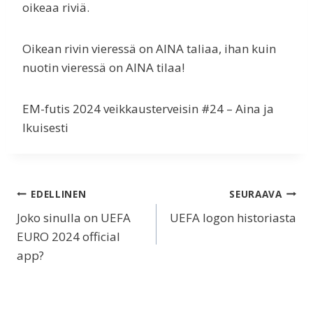
oikeaa riviä.
Oikean rivin vieressä on AINA taliaa, ihan kuin
nuotin vieressä on AINA tilaa!
EM-futis 2024 veikkausterveisin #24 – Aina ja
Ikuisesti
Artikkelien
EDELLINEN
SEURAAVA
Joko sinulla on UEFA
UEFA logon historiasta
selaus
EURO 2024 official
app?