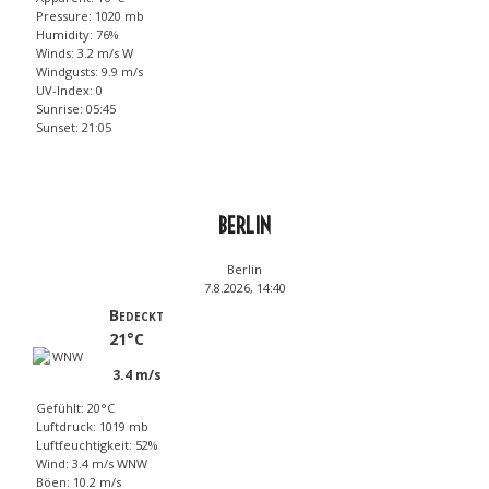
Pressure: 1020 mb
Humidity: 76%
Winds: 3.2 m/s W
Windgusts: 9.9 m/s
UV-Index: 0
Sunrise: 05:45
Sunset: 21:05
BERLIN
Berlin
7.8.2026, 14:40
Bedeckt
21°C
3.4 m/s
Gefühlt: 20°C
Luftdruck: 1019 mb
Luftfeuchtigkeit: 52%
Wind: 3.4 m/s WNW
Böen: 10.2 m/s