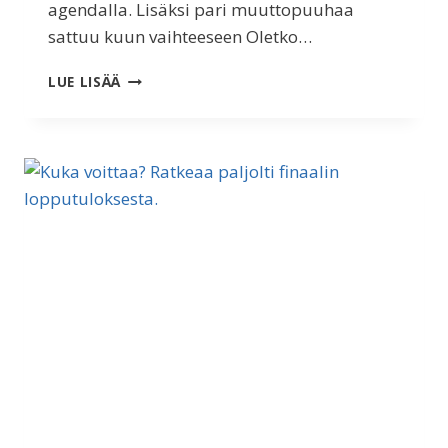
agendalla. Lisäksi pari muuttopuuhaa
sattuu kuun vaihteeseen Oletko…
KIITOS
LUE LISÄÄ
OSALLISTUJILLE!
OLETKO
JO
KUUNNELLUT
PARIISI
2024
VIRALLISEN
TEEMAMUSIIKIN?