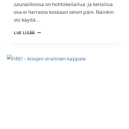
saunailloissa on hohtokeilailua. Ja keilailua
osa ei harrasta koskaan selvin päin. Näinkin
voi käydä…
KEILAUSTA
LUE LISÄÄ
VAI
JALKAPALLOA?
ÄLÄ
PUKKAA
KAIKKEA…