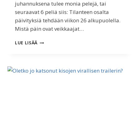
juhannuksena tulee monia pelejä, tai
seuraavat 6 peliä siis: Tilanteen osalta
päivityksiä tehdään viikon 26 alkupuolella.
Mistä päin ovat veikkaajat…
HYVÄÄ
LUE LISÄÄ
JUHANNUSTA!
>
TILANNE
PÄIVITTYY
TI
25.6.