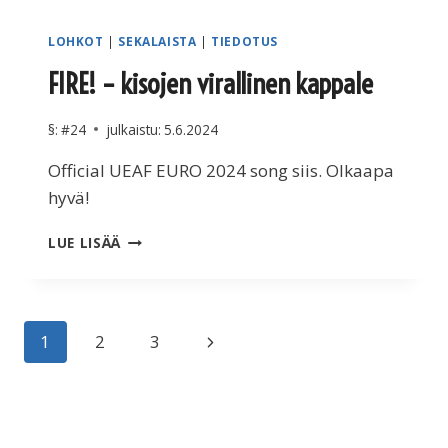
LOHKOT
|
SEKALAISTA
|
TIEDOTUS
FIRE! – kisojen virallinen kappale
§:
#24
julkaistu:
5.6.2024
Official UEAF EURO 2024 song siis. Olkaapa
hyvä!
FIRE!
LUE LISÄÄ
–
KISOJEN
VIRALLINEN
KAPPALE
Sivunavigointi
Seuraava
1
2
3
sivu