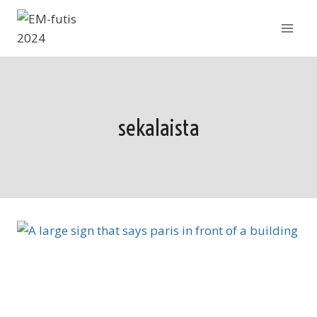
Siirry
sisältöön
sekalaista