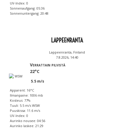
UV-Index: 0
Sonnenaufgang: 05:36
Sonnenuntergang: 20:48
LAPPEENRANTA
Lappeenranta, Finland
7.8.2026, 14:40
Verrattain pilvistä
22°C
5.5 m/s
Apparent: 16°C
Ilmanpaine: 1006 mb
Kosteus: 77%
Tuuli: 5.5 m/s WSW
Puuskissa: 11.6 m/s
UV-Index: 0
Aurinko nousee: 04:56
Aurinko laskee: 21:29