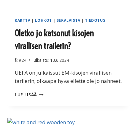
KARTTA
|
LOHKOT
|
SEKALAISTA
|
TIEDOTUS
Oletko jo katsonut kisojen
virallisen trailerin?
§:
#24
julkaistu:
13.6.2024
UEFA on julkaissut EM-kisojen virallisen
tarilerin, olkaapa hyvä ellette ole jo nähneet.
OLETKO
LUE LISÄÄ
JO
KATSONUT
KISOJEN
VIRALLISEN
TRAILERIN?