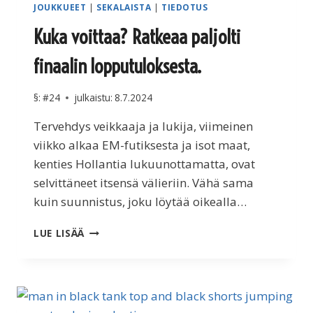
JOUKKUEET
|
SEKALAISTA
|
TIEDOTUS
Kuka voittaa? Ratkeaa paljolti
finaalin lopputuloksesta.
§:
#24
julkaistu:
8.7.2024
Tervehdys veikkaaja ja lukija, viimeinen
viikko alkaa EM-futiksesta ja isot maat,
kenties Hollantia lukuunottamatta, ovat
selvittäneet itsensä välieriin. Vähä sama
kuin suunnistus, joku löytää oikealla…
KUKA
LUE LISÄÄ
VOITTAA?
RATKEAA
PALJOLTI
FINAALIN
LOPPUTULOKSESTA.