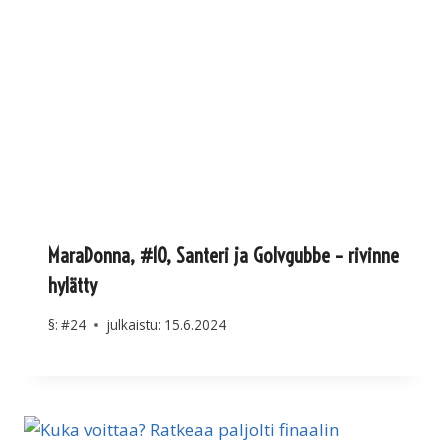
MaraDonna, #10, Santeri ja Golvgubbe – rivinne
hylätty
§:
#24
julkaistu:
15.6.2024