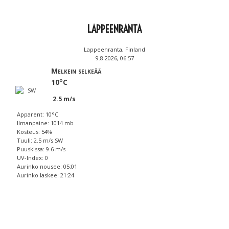
LAPPEENRANTA
Lappeenranta, Finland
9.8.2026, 06:57
Melkein selkeää
10°C
2.5 m/s
Apparent: 10°C
Ilmanpaine: 1014 mb
Kosteus: 54%
Tuuli: 2.5 m/s SW
Puuskissa: 9.6 m/s
UV-Index: 0
Aurinko nousee: 05:01
Aurinko laskee: 21:24