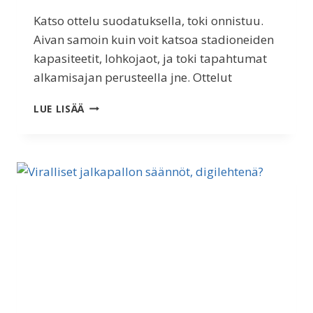
Katso ottelu suodatuksella, toki onnistuu.
Aivan samoin kuin voit katsoa stadioneiden
kapasiteetit, lohkojaot, ja toki tapahtumat
alkamisajan perusteella jne. Ottelut
TOKI
LUE LISÄÄ
VOIT
SUODATTAA
OTTELUKAAVION