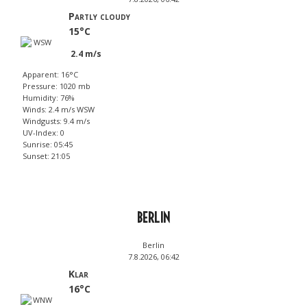
Partly cloudy
15°C
2.4 m/s
Apparent: 16°C
Pressure: 1020 mb
Humidity: 76%
Winds: 2.4 m/s WSW
Windgusts: 9.4 m/s
UV-Index: 0
Sunrise: 05:45
Sunset: 21:05
BERLIN
Berlin
7.8.2026, 06:42
Klar
16°C