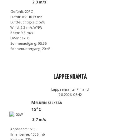
2.3 m/s
Gefühlt: 20°C
Luftdruck: 1019 mb
Luftfeuchtigkeit: 52%
Wind: 2.3 m/s WNW
Böen: 9.8 m/s
UV-Index: 0
Sonnenaufgang: 05:36
Sonnenuntergang: 20:48
LAPPEENRANTA
Lappeenranta, Finland
7.8.2026, 06:42
Melkein selkeää
15°C
3.7 m/s
Apparent: 16°C
Ilmanpaine: 1006 mb
Kosteus: 77%