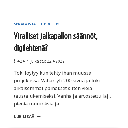
SEKALAISTA
|
TIEDOTUS
Viralliset jalkapallon säännöt,
digilehtenä?
§:
#24
julkaistu:
22.4.2022
Toki löytyy kun tehty ihan muussa
projektissa. Vähän yli 200 sivua ja toki
aikaisemmat painokset sitten vielä
taustalukemiseksi. Vanha ja arvostettu laji,
pieniä muutoksia ja…
VIRALLISET
LUE LISÄÄ
JALKAPALLON
SÄÄNNÖT,