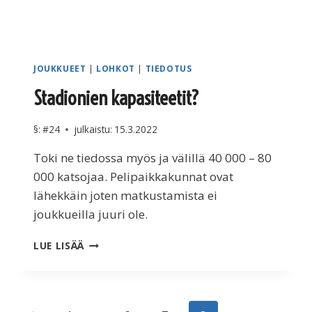
JOUKKUEET
|
LOHKOT
|
TIEDOTUS
Stadionien kapasiteetit?
§:
#24
julkaistu:
15.3.2022
Toki ne tiedossa myös ja välillä 40 000 – 80
000 katsojaa. Pelipaikkakunnat ovat
lähekkäin joten matkustamista ei
joukkueilla juuri ole.
STADIONIEN
LUE LISÄÄ
KAPASITEETIT?