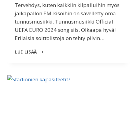
Tervehdys, kuten kaikkiin kilpailuihin myös
jalkapallon EM-kisoihin on sävelletty oma
tunnusmusiikki. Tunnusmusiikki Official
UEFA EURO 2024 song siis. Olkaapa hyvä!
Erilaisia soittolistoja on tehty pilvin…
EM-
LUE LISÄÄ
KISOJEN
TUNNUSKAPPALE?