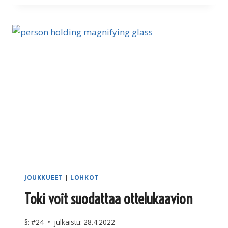
LEAGUE
/
OFFICIAL
PLAYLIST
JOUKKUEET
|
LOHKOT
Toki voit suodattaa ottelukaavion
§:
#24
julkaistu:
28.4.2022