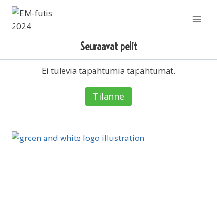
Siirry
sisältöön
Seuraavat pelit
Ei tulevia tapahtumia tapahtumat.
Tilanne