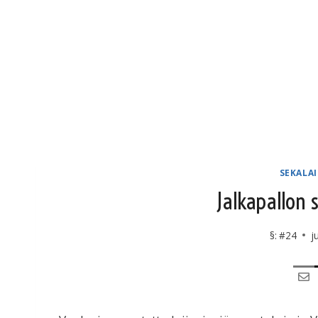
SEKALA
Jalkapallon 
§:
#24
j