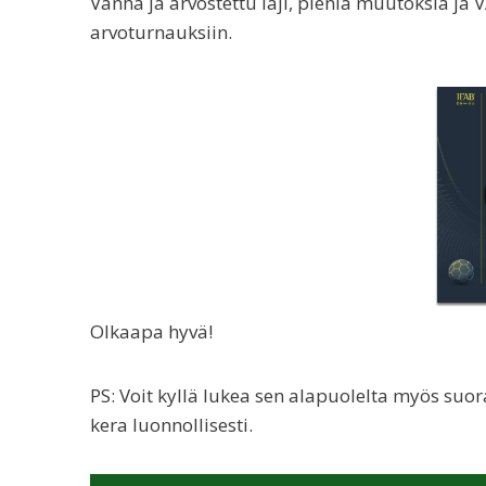
Vanha ja arvostettu laji, pieniä muutoksia j
arvoturnauksiin.
Olkaapa hyvä!
PS: Voit kyllä lukea sen alapuolelta myös s
kera luonnollisesti.