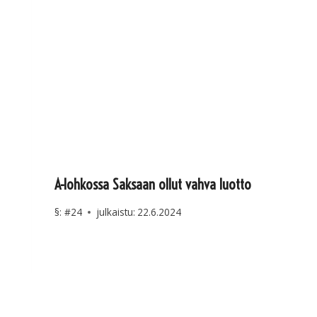
A-lohkossa Saksaan ollut vahva luotto
§:
#24
julkaistu:
22.6.2024