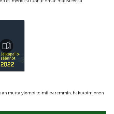
a VAR esimerkiksi tuonut oman mausteensa
uoraan mutta ylempi toimii paremmin, hakutoiminnon