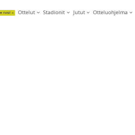
Ottelut
Stadionit
Jutut
Otteluohjelma
e rivisi!