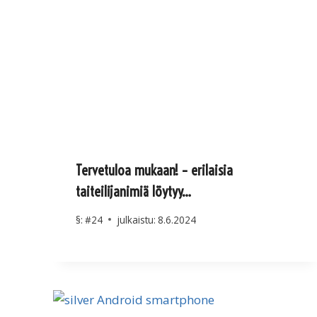
Tervetuloa mukaan! – erilaisia
taiteilijanimiä löytyy…
§:
#24
julkaistu:
8.6.2024