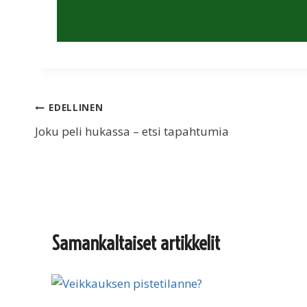
Artikkelien
EDELLINEN
Joku peli hukassa – etsi tapahtumia
selaus
Samankaltaiset artikkelit