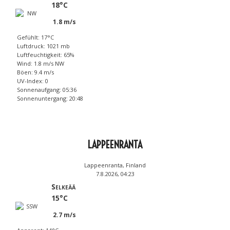
18°C
1.8 m/s
Gefühlt: 17°C
Luftdruck: 1021 mb
Luftfeuchtigkeit: 65%
Wind: 1.8 m/s NW
Böen: 9.4 m/s
UV-Index: 0
Sonnenaufgang: 05:36
Sonnenuntergang: 20:48
LAPPEENRANTA
Lappeenranta, Finland
7.8.2026, 04:23
Selkeää
15°C
2.7 m/s