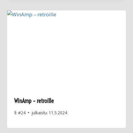
WinAmp – retroille
§:
#24
julkaistu:
11.5.2024