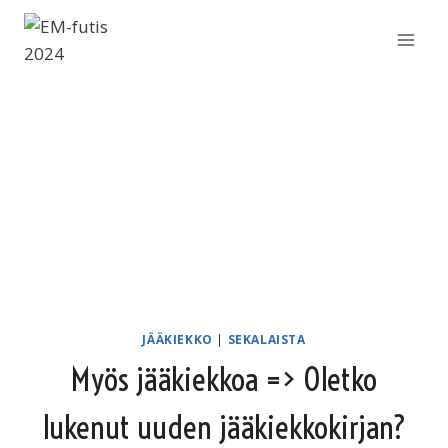
Siirry
sisältöön
JÄÄKIEKKO
|
SEKALAISTA
Myös jääkiekkoa => Oletko
lukenut uuden jääkiekkokirjan?