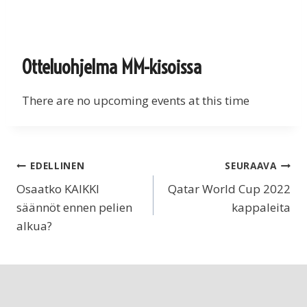
Otteluohjelma MM-kisoissa
There are no upcoming events at this time
Artikkelien
EDELLINEN
SEURAAVA
Osaatko KAIKKI
Qatar World Cup 2022
selaus
säännöt ennen pelien
kappaleita
alkua?